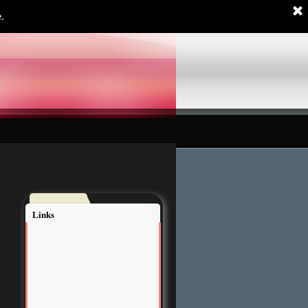
.
Links