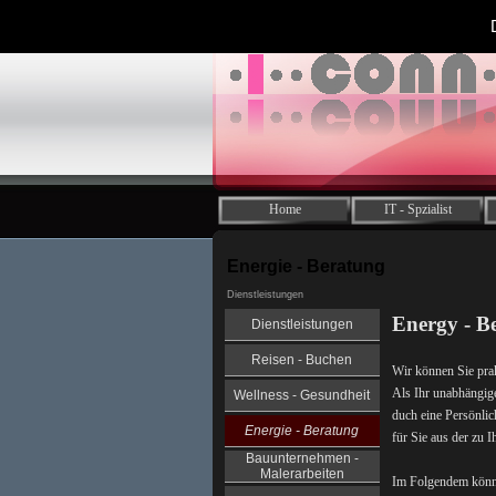
Home
IT - Spzialist
Energie - Beratung
Dienstleistungen
Energy - B
Dienstleistungen
Reisen - Buchen
Wir können Sie prak
Als Ihr unabhängige
Wellness - Gesundheit
duch eine Persönlic
Energie - Beratung
für Sie aus der zu I
Bauunternehmen -
Malerarbeiten
Im Folgendem könne